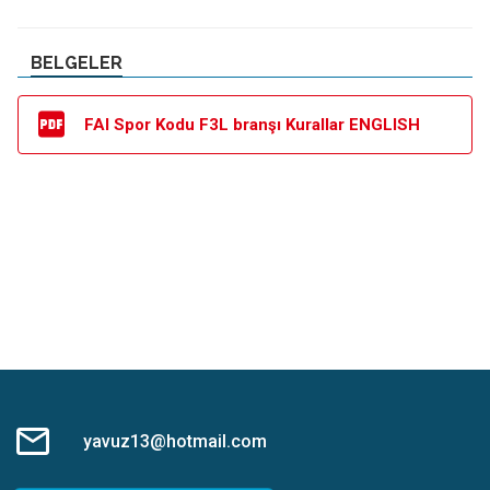
BELGELER
FAI Spor Kodu F3L branşı Kurallar ENGLISH
yavuz13@hotmail.com